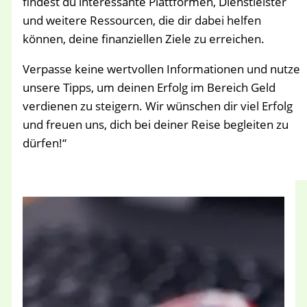
findest du interessante Plattformen, Dienstleister
und weitere Ressourcen, die dir dabei helfen
können, deine finanziellen Ziele zu erreichen.
Verpasse keine wertvollen Informationen und nutze
unsere Tipps, um deinen Erfolg im Bereich Geld
verdienen zu steigern. Wir wünschen dir viel Erfolg
und freuen uns, dich bei deiner Reise begleiten zu
dürfen!“