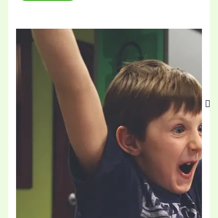
Tipps
für
ein
erfolgreiches
Spielerlebnis