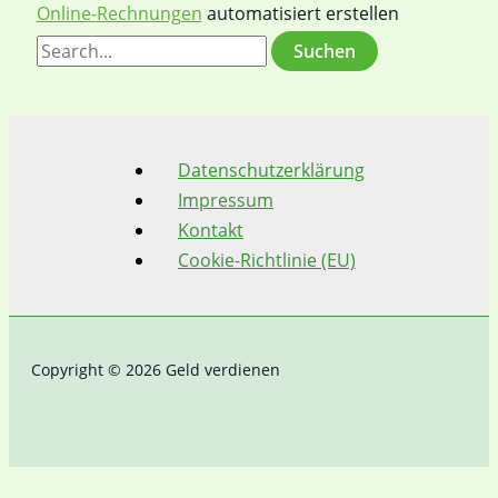
Online-Rechnungen
automatisiert erstellen
S
u
c
h
Datenschutzerklärung
e
Impressum
n
Kontakt
Cookie-Richtlinie (EU)
n
a
c
h
Copyright © 2026 Geld verdienen
: