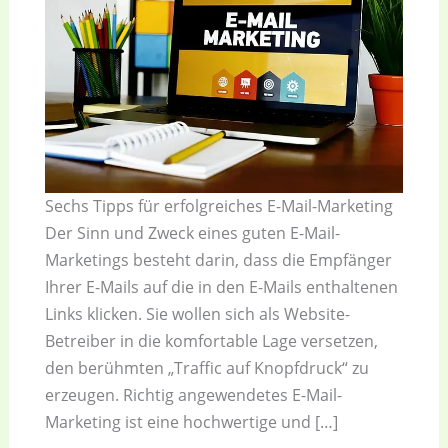
Sechs Tipps für erfolgreiches E-Mail-Marketing
Der Sinn und Zweck eines guten E-Mail-
Marketings besteht darin, dass die Empfänger
Ihrer E-Mails auf die in den E-Mails enthaltenen
Links klicken. Sie wollen sich als Website-
Betreiber in die komfortable Lage versetzen,
den berühmten „Traffic auf Knopfdruck“ zu
erzeugen. Richtig angewendetes E-Mail-
Marketing ist eine hochwertige und […]