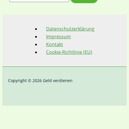
u
c
h
Datenschutzerklärung
e
Impressum
n
Kontakt
Cookie-Richtlinie (EU)
n
a
c
h
Copyright © 2026 Geld verdienen
: